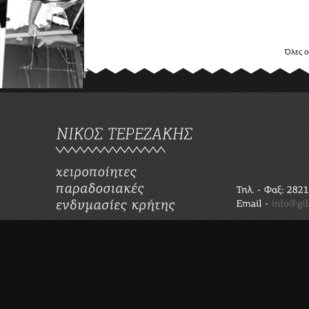
Όλες ο