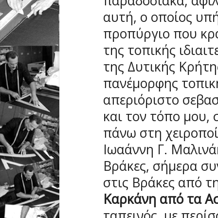
παραδοσιακά, αφιλ
αυτή, ο οποίος υπ
προπύργιο που κρά
της τοπικής ιδιαι
της Δυτικής Κρήτη
πανέμορφης τοπική
απεριόριστο σεβασ
και τον τόπο μου,
πάνω στη χειροποί
Ιωαάννη Γ. Μαλινά
Βράκες, σήμερα συ
στις Βράκες από τ
Καρκάνη από τα Α
ταπεινός, με περί